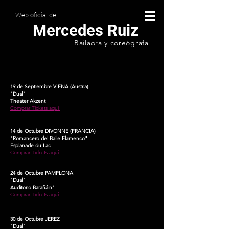
Web oficial de
Mercedes Ruiz
Bailaora y coreógrafa
19 de Septiembre VIENA (Austria)
"Dual"
Theater Akzent
Comprar Tickets aquí
14 de Octubre DIVONNE (FRANCIA)
"Romancero del Baile Flamenco"
Esplanade du Lac
Comprar Tickets aquí
24 de Octubre PAMPLONA
"Dual"
Auditorio Barañáin"
Comprar Tickets aquí
30 de Octubre JEREZ
"Dual"