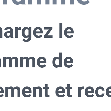
argez le 
amme de 
ement et rece