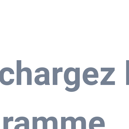
Contact
Más
S
chargez l
gramme