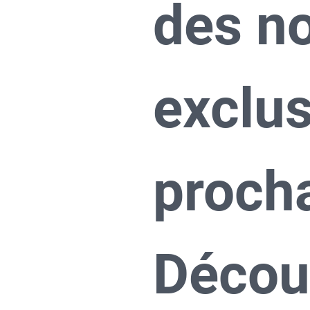
des no
exclus
procha
Décou