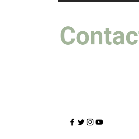
Contac
Agent
Manager
Jose Amosa
Email
mercedesruiz.ontour@gma
Phone
(+34) 687327462