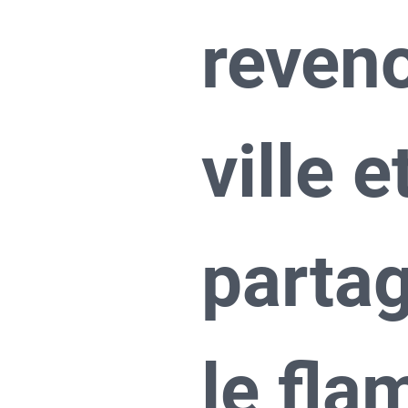
reveno
ville e
partag
le fla