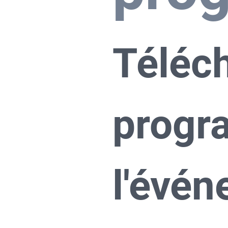
Téléch
progr
l'évén