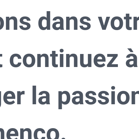
ns dans votr
t continuez à 
er la passion
menco.